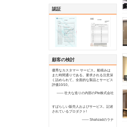
認証
顧客の検討
優秀なカスタマー サービス。船積みは
また時間通りである。要求される注意深
く詰められて。全面的な製品とサービス
評価10/10。
—— 壮大な造りの内部のPte株式会社
すばらしい販売人およびサービス。記述
されているプロダクト!
—— Shahzadのラナ