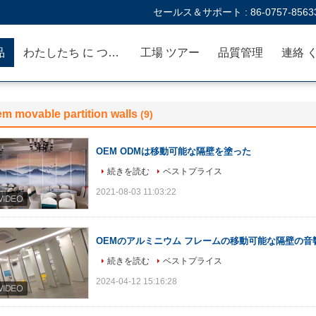
セールス＆サポート :
86-0757-8563
品
わたしたち に つい て
工場 ツアー
品質管理
連絡 
m movable partition walls
(9)
OEM ODMは移動可能な隔壁を塗った
続きを読む
ベストプライス
2021-08-03 11:03:22
OEMのアルミニウム フレームの移動可能な隔壁の
続きを読む
ベストプライス
2024-04-12 15:16:28