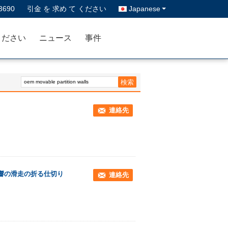
3690
引金 を 求め て ください
Japanese
ください
ニュース
事件
連絡先
音響の滑走の折る仕切り
連絡先