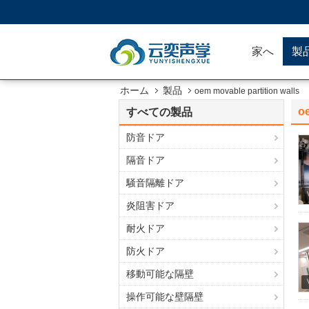
家へ
製
ホーム
製品
oem movable partition walls
oe
すべての製品
防音ドア
隔音ドア
騒音隔離ドア
炎阻害ドア
耐火ドア
防火ドア
移動可能な隔壁
操作可能な壁隔壁