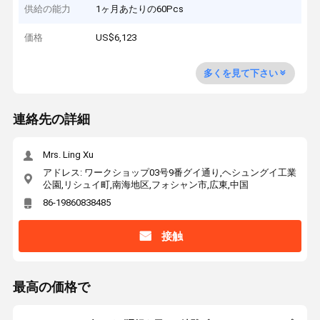
供給の能力
1ヶ月あたりの60Pcs
価格
US$6,123
多くを見て下さい
連絡先の詳細
Mrs. Ling Xu
アドレス: ワークショップ03号9番グイ通り,ヘシュングイ工業
公園,リシュイ町,南海地区,フォシャン市,広東,中国
86-19860838485
接触
最高の価格で