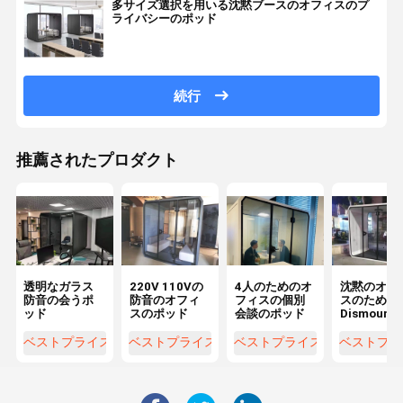
多サイズ選択を用いる沈黙ブースのオフィスのプ
ライバシーのポッド
続行
推薦されたプロダクト
透明なガラス
220V 110Vの
4人のためのオ
沈黙のオフ
防音の会うポ
防音のオフィ
フィスの個別
スのために
ッド
スのポッド
会談のポッド
Dismounta
二人用の会
ポッドの仕
ベストプライス
ベストプライス
ベストプライス
ベストプラ
のポッド