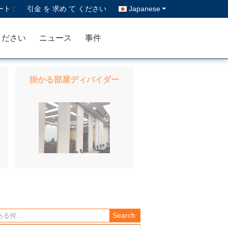
ト :
引金 を 求め て ください
Japanese
ください
ニュース
事件
掛かる部屋ディバイダー