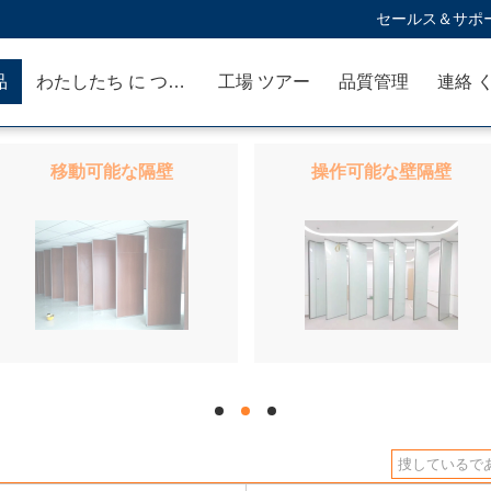
セールス＆サポー
品
わたしたち に つい て
工場 ツアー
品質管理
連絡 
移動可能な隔壁
操作可能な壁隔壁
hd
hd
hd