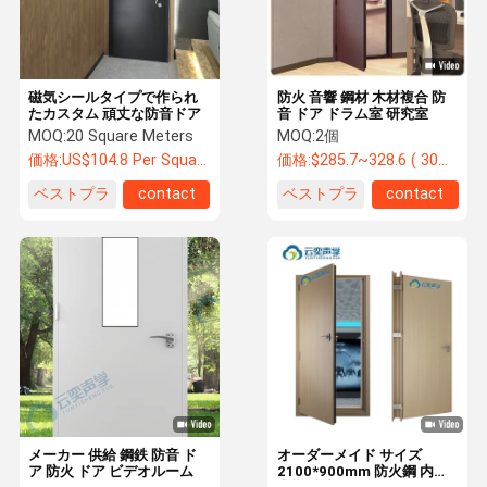
磁気シールタイプで作られ
防火 音響 鋼材 木材複合 防
たカスタム 頑丈な防音ドア
音 ドア ドラム室 研究室
MOQ:
20 Square Meters
MOQ:
2個
価格:
US$104.8 Per Square Meter
価格:
$285.7~328.6 ( 30~35dB) , $400~500(42+3(
ベストプラ
contact
ベストプラ
contact
イス
イス
家へ
製品
わたしたち
工場 ツアー
に つい て
メーカー 供給 鋼鉄 防音 ド
オーダーメイド サイズ
ア 防火 ドア ビデオルーム
2100*900mm 防火鋼 内装