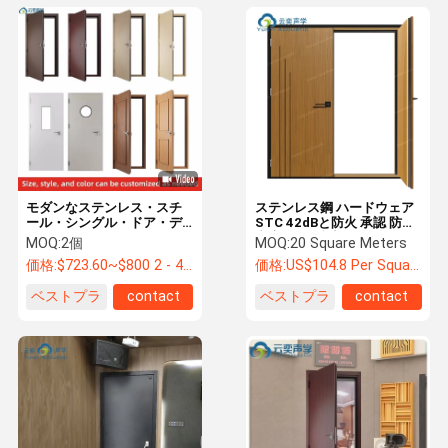
モダンなステンレス・スチ
ステンレス鋼 ハードウェア
ール・シングル・ドア・デ
STC 42dBと防火 承認 防音
ザイン ステンレス・サウン
内扉 45dB防音 ドア
MOQ:
2個
MOQ:
20 Square Meters
ド・インスール・ドア
価格:
$723.60~$800 2 - 49 pieces, $638.80 50~$720 99 pieces , 100 - 199 pieces $621.7
価格:
US$104.8 Per Square Meter
ベストプラ
contact
ベストプラ
contact
イス
イス