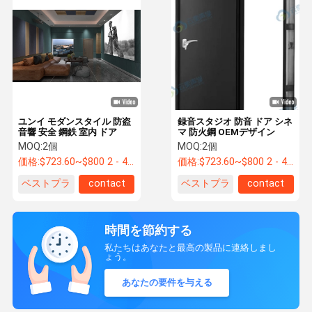
ユンイ モダンスタイル 防盗
録音スタジオ 防音 ドア シネ
音響 安全 鋼鉄 室内 ドア
マ 防火鋼 OEMデザイン
MOQ:
2個
MOQ:
2個
価格:
$723.60~$800 2 - 49 pieces, $638.80 50~$720 99 pieces , 100 - 199 pieces $621.7
価格:
$723.60~$800 2 - 49 pieces, $638.80 50~$720 99 pieces , 100 - 199 pieces $621.7
ベストプラ
contact
ベストプラ
contact
イス
イス
時間を節約する
私たちはあなたと最高の製品に連絡しまし
ょう。
あなたの要件を与える