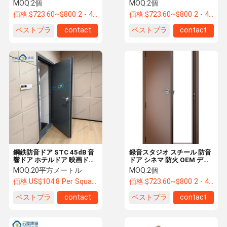
音響 防音 ドア メーカー
MOQ:
2個
MOQ:
2個
価格:
$723.60~$800 2 - 49 pieces, $638.80 50~$720 99 pieces , 100 - 199 pieces $621.7
価格:
$723.60~$800 2 - 49 pieces, $638.80 50~$720 99 pieces , 100 - 199 pieces $621.7
ベストプラ
contact
ベストプラ
contact
品質管理
連絡 くださ
ニュース
事件
イス
イス
い
引金 を 求め
て ください
防音ドア
鋼鉄防音ドア STC 45dB 音
録音スタジオ スチール 防音
響ドア ホテルドア 映画ドア
ドア シネマ 防火 OEM デザ
ホームシアタードア
イン
隔音ドア
MOQ:
20平方メートル
MOQ:
2個
価格:
US$104.8 Per Square Meter
価格:
$723.60~$800 2 - 49 pieces, $638.80 50~$720 50~99 pieces , 100 - 199 pieces $621.7
騒音隔離ドア
ベストプラ
contact
ベストプラ
contact
イス
イス
炎阻害ドア