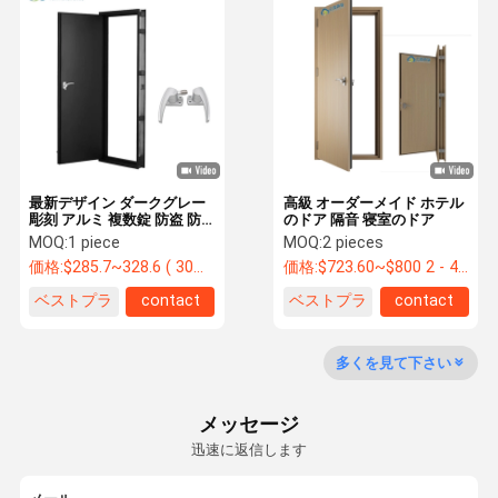
耐火ドア
防火ドア
移動可能な隔壁
操作可能な壁隔壁
掛かる部屋ディバイダー
最新デザイン ダークグレー
高級 オーダーメイド ホテル
彫刻 アルミ 複数錠 防盗 防
のドア 隔音 寝室のドア
犯 装甲 ドア 玄関 ドア マン
MOQ:
1 piece
MOQ:
2 pieces
防音電話ブース
ション ビラ
価格:
$285.7~328.6 ( 30~35dB) , $400~500(42+3(
価格:
$723.60~$800 2 - 49 pieces, $638.80 50~$720 99 pieces , 100 - 199 pieces $621.7
オフィスミーティングポッド
ベストプラ
contact
ベストプラ
contact
イス
イス
モバイル オフィス ポッド
多くを見て下さい
オフィスのガラス隔壁
メッセージ
迅速に返信します