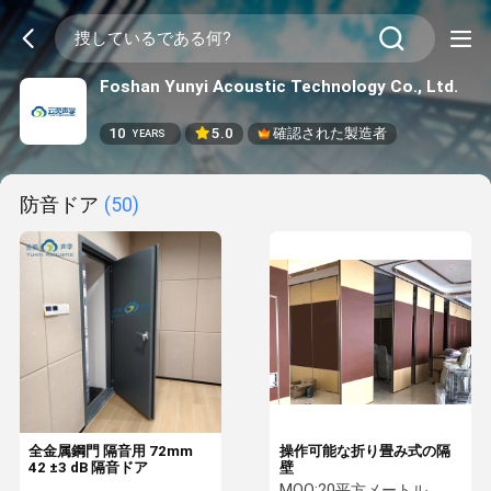
Foshan Yunyi Acoustic Technology Co., Ltd.
10
5.0
確認された製造者
YEARS
防音ドア
(50)
全金属鋼門 隔音用 72mm
操作可能な折り畳み式の隔
42 ±3 dB 隔音ドア
壁
MOQ:
20平方メートル