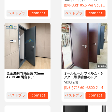
価格:
US$105.5 Per Square Meter
ベストプラ
contact
ベストプラ
contact
イス
イス
全金属鋼門 隔音用 72mm
オールセール フィルム・シ
42 ±3 dB 隔音ドア
アター用 防音鋼のドア
MOQ:
2個
価格:
$723.60~$800 2 - 49 pieces, $638.80 50~$720 99 pieces , 100 - 199 pieces $621.7
ベストプラ
contact
ベストプラ
contact
イス
イス