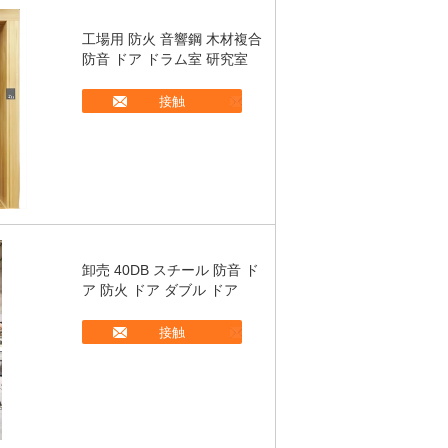
工場用 防火 音響鋼 木材複合
防音 ドア ドラム室 研究室
接触
卸売 40DB スチール 防音 ド
ア 防火 ドア ダブル ドア
接触