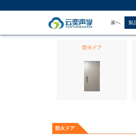
家へ
製
防火ドア
防火ドア