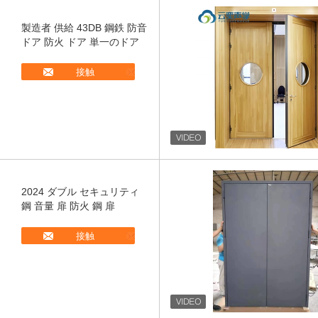
製造者 供給 43DB 鋼鉄 防音
ドア 防火 ドア 単一のドア
接触
2024 ダブル セキュリティ
鋼 音量 扉 防火 鋼 扉
接触