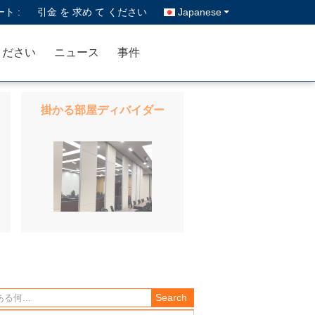
ト :
引金 を 求め て ください
Japanese
ください
ニュース
事件
掛かる部屋ディバイダー