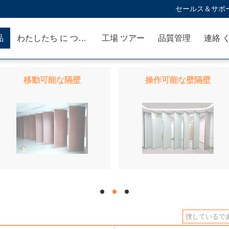
セールス＆サポー
品
わたしたち に つい て
工場 ツアー
品質管理
連絡 
移動可能な隔壁
操作可能な壁隔壁
hd
hd
hd