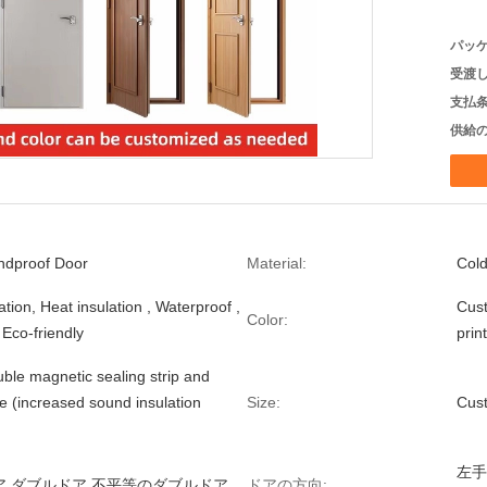
パッケ
受渡し
支払条
供給の
ndproof Door
Material:
Cold
ation, Heat insulation , Waterproof ,
Cust
Color:
 Eco-friendly
print
uble magnetic sealing strip and
e (increased sound insulation
Size:
Cus
左手
ア,ダブルドア,不平等のダブルドア
ドアの方向: