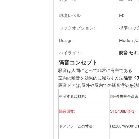
環境レベル:
E0
ロックオプション:
標準ロッ
Design:
Moden ,C
ハイライト:
防音 セキ
隔音コンセプト
騒音は人間にとって非常に有害である.
室内の騒音を効果的に減らす方法
隔音ド
隔音ドアは,屋外や屋内での騒音汚染を効
生産する
ct 材料:
鋼+多層複合高
隔音因数:
STC40dB ((+3)
ドアフレームの寸法:
H2200*W900*D1