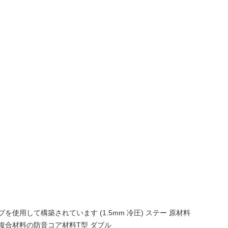
使用して構築されています (1.5mm 冷圧) ステー 原材料
複合材料の防音コア材料
T型 ダブル