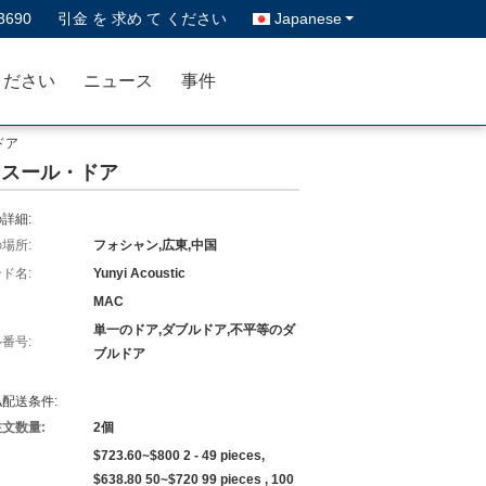
3690
引金 を 求め て ください
Japanese
ください
ニュース
事件
ドア
ンスール・ドア
詳細:
場所:
フォシャン,広東,中国
ド名:
Yunyi Acoustic
MAC
単一のドア,ダブルドア,不平等のダ
番号:
ブルドア
配送条件:
文数量:
2個
$723.60~$800 2 - 49 pieces,
$638.80 50~$720 99 pieces , 100