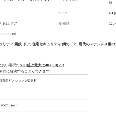
側
STC:
40 (
ク 音圧ドア
制限値:
はい
ustomzied
ュリティ 鋼鉄 ドア
,
住宅セキュリティ 鋼のドア
,
現代のステンレス鋼の
ア
良い選択だ
STC値は最大で40 ((+3) dB
果的に解決することができます.
密度隔音材とショック吸収材
20/245 (mm)