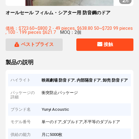
2
/
6
オールセール フィルム・シアター用 防音鋼のドア
価格：$723.60~$800 2 - 49 pieces, $638.80 50~$720 99 pieces
, 100 - 199 pieces $621.7
MOQ：2個
ベストプライス
接触
製品の説明
ハイライト
,
,
映画劇場 防音ドア
内部隔音ドア
卸売 防音ドア
パッケージの
衝突防止パッケージ
詳細
ブランド名
Yunyi Acoustic
モデル番号
単一のドア,ダブルドア,不平等のダブルドア
供給の能力
月に5000枚