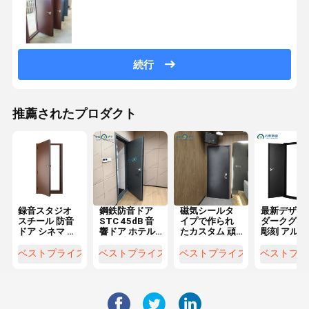
続行
推薦されたプロダクト
録音スタジオ
鋼鉄防音ドア
磁気シールタ
最新デザイ
スチール 防音
STC 45dB 音
イプで作られ
ダークグレ
ドア シネマ 防
響ドア ホテル
たカスタム 頑
彫刻 アルミ
火 OEM デザイ
ドア 映画ドア
丈な防音ドア
数錠 防盗 
ン
ホームシアタ
装甲 ドア 
ベストプライス
ベストプライス
ベストプライス
ベストプラ
ードア
ドア マンシ
ン ビラ