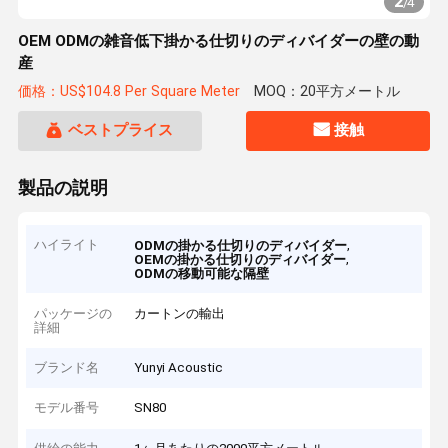
2
/
4
OEM ODMの雑音低下掛かる仕切りのディバイダーの壁の動
産
価格：US$104.8 Per Square Meter
MOQ：20平方メートル
ベストプライス
接触
製品の説明
ハイライト
,
ODMの掛かる仕切りのディバイダー
,
OEMの掛かる仕切りのディバイダー
ODMの移動可能な隔壁
パッケージの
カートンの輸出
詳細
ブランド名
Yunyi Acoustic
モデル番号
SN80