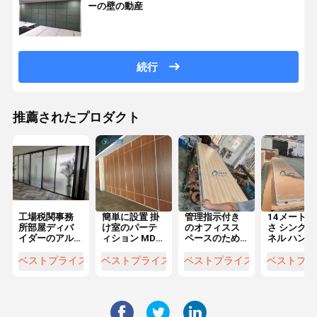
ーの壁の動産
続行
推薦されたプロダクト
工場税関事務
簡単に設置 掛
管理指示付き
14メートル
所部屋ディバ
け室のパーテ
のオフィスス
さ シングル
イダーのアル
ィション MDF
ペースのため
ネル ハング
ミニウム フレ
バイダー ツイ
のハンガング
ーム 隔壁 
ームの単一の
ンとシングル
ルームディバ
接続シール 
ベストプライス
ベストプライス
ベストプライス
ベストプラ
ガラス隔壁
ポケットドア
イダー
トライプ 部
の隔壁