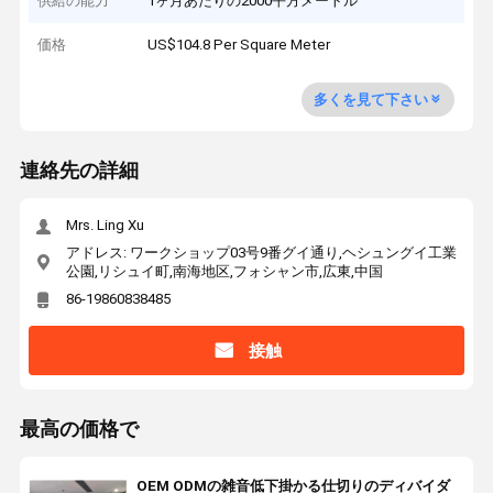
供給の能力
1ヶ月あたりの2000平方メートル
価格
US$104.8 Per Square Meter
多くを見て下さい
連絡先の詳細
Mrs. Ling Xu
アドレス: ワークショップ03号9番グイ通り,ヘシュングイ工業
公園,リシュイ町,南海地区,フォシャン市,広東,中国
86-19860838485
接触
最高の価格で
OEM ODMの雑音低下掛かる仕切りのディバイダ