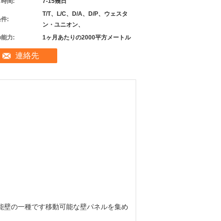
時間:
7-15幾日
T/T、L/C、D/A、D/P、ウェスタ
件:
ン・ユニオン、
能力:
1ヶ月あたりの2000平方メートル
連絡先
機能壁の一種です移動可能な壁パネルを集め