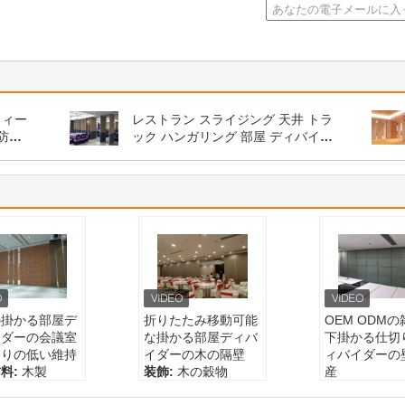
ウィー
レストラン スライジング 天井 トラ
 防音
ック ハンガリング 部屋 ディバイダ
ー 隔壁
の掛かる部屋デ
折りたたみ移動可能
OEM ODM
イダーの会議室
な掛かる部屋ディバ
下掛かる仕切
切りの低い維持
イダーの木の隔壁
ィバイダーの
料:
木製
装飾:
木の穀物
産
:
掛かる部屋
製品:
掛かる部屋デ
製品名:
掛か