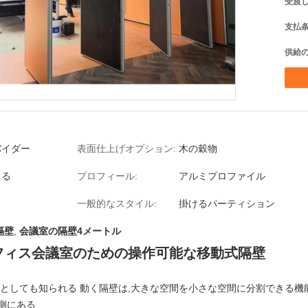
受渡し
支払条
供給の
バイダー
表面仕上げオプション:
木の穀物
きる
プロフィール:
アルミプロファイル
一般的なスタイル:
掛けるパーティション
隔壁
,
会議室の隔壁4メートル
フィス会議室のための操作可能な移動式隔壁
壁としても知られる 動く隔壁は,大きな空間を小さな空間に分割できる
側にある