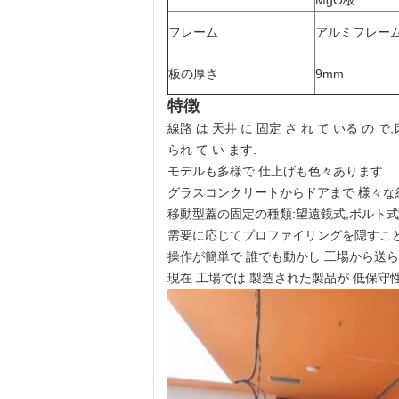
MgO板
フレーム
アルミフレー
板の厚さ
9mm
特徴
線路 は 天井 に 固定 さ れ て いる の で
られ て い ます.
モデルも多様で 仕上げも色々あります
グラスコンクリートからドアまで 様々な
移動型蓋の固定の種類:望遠鏡式,ボルト式
需要に応じてプロファイリングを隠すこ
操作が簡単で 誰でも動かし 工場から送
現在 工場では 製造された製品が 低保