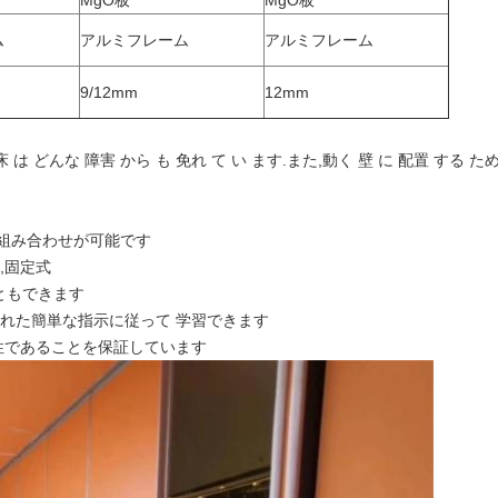
MgO板
MgO板
ム
アルミフレーム
アルミフレーム
9/12mm
12mm
,床 は どんな 障害 から も 免れ て い ます.また,動く 壁 に 配置 する ため
組み合わせが可能です
,固定式
ともできます
られた簡単な指示に従って 学習できます
守性であることを保証しています