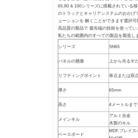
65,80 & 100シリーズに搭載され
のトラックとキャリアシステムのおかげで
ューションを 解くことができます選択可
高品質の製品で 最先端の技術を使ってい
私たちの範囲内のすべての製品を製造しま
シリーズ
SN65
パネルの懸垂
上から吊るす
リフティングポイント
単点または双
厚さ
65mm
高さ
4メートルまで
アルミ合金
メインキル
木製のキル
MDF,プレイ
ベースボード