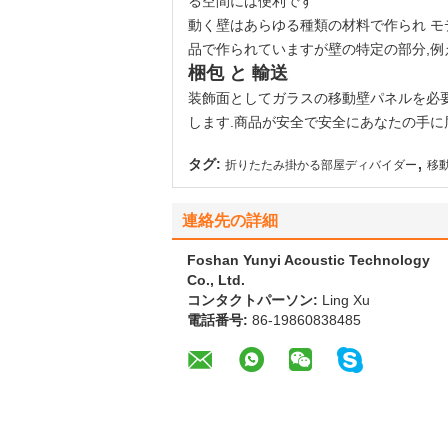
る空間には便利です
動く壁はあらゆる種類の材料で作られ モ
品で作られていますが壁の特定の部分,例
梱包 と 輸送
装飾面としてガラスの移動壁パネルを必
します.商品が安全で安全にあなたの手に
,
タグ:
折りたたみ掛かる部屋ディバイダー
移
連絡先の詳細
Foshan Yunyi Acoustic Technology
Co., Ltd.
コンタクトパーソン:
Ling Xu
電話番号:
86-19860838485