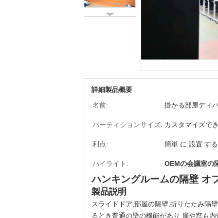
詳細製品概要
名前:
掛かる部屋ディ
パーティションサイズ:
カスタマイズで
利点:
簡単 に 設置 する
ハイライト:
OEMの会議室の
ハンキングルームの隔壁 オ
製品説明
スライドドア,部屋の隔壁,折りたたみ隔
るとき普通の壁の機能があり 扉や窓も内