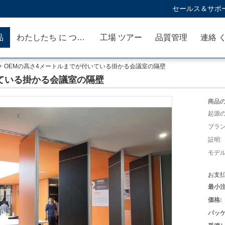
セールス＆サポー
品
わたしたち に つい て
工場 ツアー
品質管理
連絡 
OEMの高さ4メートルまでが付いている掛かる会議室の隔壁
ている掛かる会議室の隔壁
商品の
起源の
ブラン
証明:
モデル
お支払
最小注
価格:
パッケ