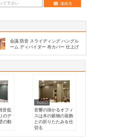
連絡先
会議 防音 スライディング ハングル
ーム ディバイダー 布カバー 仕上げ
の雑音低
音響の掛かるオフィ
りのデ
スは木の穀物の装飾
壁の動
との折りたたみを仕
切る
る部屋
製品:
掛かる部屋デ