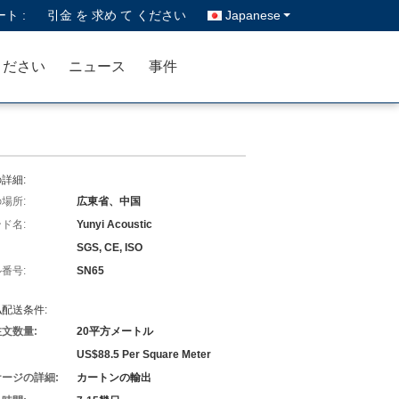
ト :
引金 を 求め て ください
Japanese
ください
ニュース
事件
詳細:
場所:
広東省、中国
ド名:
Yunyi Acoustic
SGS, CE, ISO
番号:
SN65
配送条件:
文数量:
20平方メートル
US$88.5 Per Square Meter
ージの詳細:
カートンの輸出