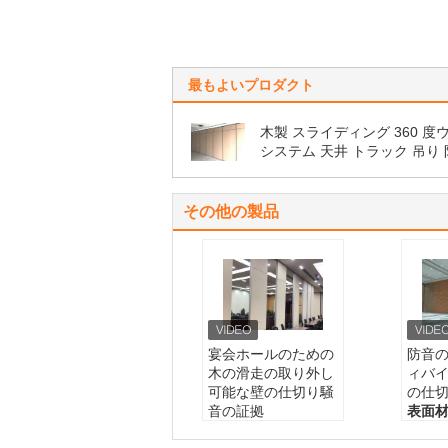
最もよいプロダクト
木製 スライディング 360 度
システム 天井 トラック 吊り
部屋 区画
その他の製品
宴会ホールのための
防音
木の滑走の取り外し
ィバ
可能な壁の仕切り騒
の仕
音の証拠
表面材
フレーム:
アルミニ
製品名