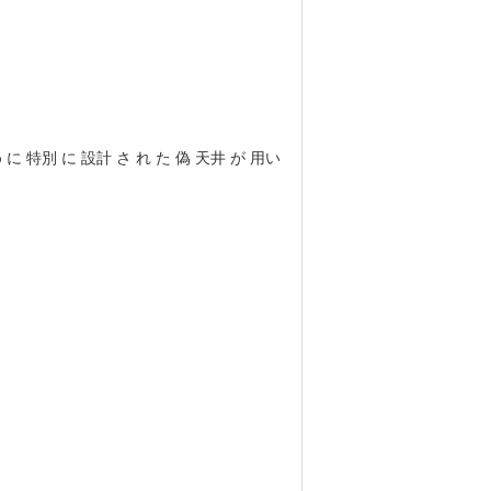
 に 特別 に 設計 さ れ た 偽 天井 が 用い