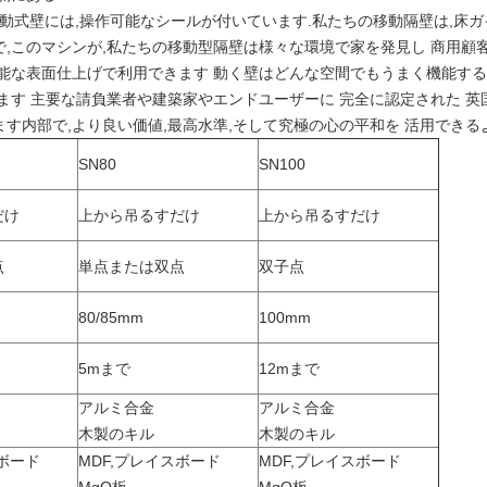
ている移動式壁には,操作可能なシールが付いています.私たちの移動隔壁は,
,このマシンが,私たちの移動型隔壁は様々な環境で家を発見し 商用顧
能な表面仕上げで利用できます 動く壁はどんな空間でもうまく機能する
ます 主要な請負業者や建築家やエンドユーザーに 完全に認定された 英
す内部で,より良い価値,最高水準,そして究極の心の平和を 活用できる
SN80
SN100
だけ
上から吊るすだけ
上から吊るすだけ
点
単点または双点
双子点
80/85mm
100mm
5mまで
12mまで
アルミ合金
アルミ合金
木製のキル
木製のキル
スボード
MDF,プレイスボード
MDF,プレイスボード