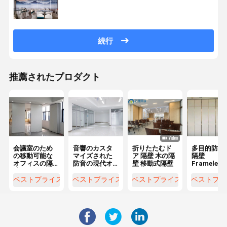
続行
推薦されたプロダクト
会議室のため
音響のカスタ
折りたたむド
多目的防音
の移動可能な
マイズされた
ア 隔壁 木の隔
隔壁
オフィスの隔
防音の現代オ
壁 移動式隔壁
Frameles
壁アルミニウ
フィス ガラス
ルミニウム 
ム フレームの
の隔壁
レームのオ
ベストプライス
ベストプライス
ベストプライス
ベストプラ
ドア
ィスの壁