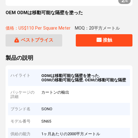
2
/
4
OEM ODMは移動可能な隔壁を塗った
価格：US$110 Per Square Meter
MOQ：20平方メートル
ベストプライス
接触
製品の説明
ハイライト
,
ODMは移動可能な隔壁を塗った
,
ODMの移動可能な隔壁
OEMの移動可能な隔壁
パッケージの
カートンの輸出
詳細
ブランド名
SONO
モデル番号
SN65
供給の能力
1ヶ月あたりの2000平方メートル