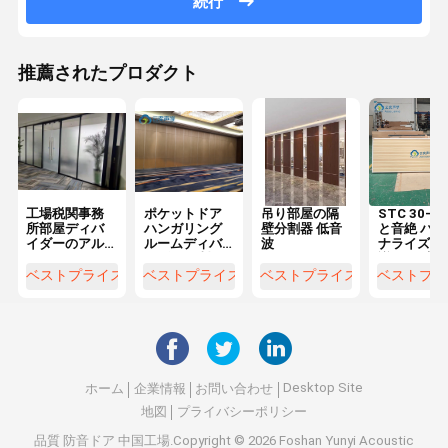
続行
推薦されたプロダクト
工場税関事務
ポケットドア
吊り部屋の隔
STC 30-53
所部屋ディバ
ハンガリング
壁分割器 低音
と音絶 パー
イダーのアル
ルームディバ
波
ナライズド 
ミニウム フレ
イダー 原料の
議 吊り 室 
ームの単一の
仕上げと布の
器
ベストプライス
ベストプライス
ベストプライス
ベストプラ
ガラス隔壁
カバーとメラ
ミンのMDFボ
ード
Desktop Site
ホーム
企業情報
お問い合わせ
地図
プライバシーポリシー
品質
防音ドア
中国工場.Copyright © 2026 Foshan Yunyi Acoustic