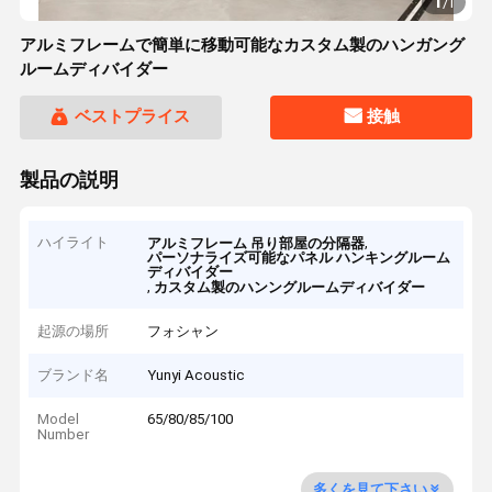
1
/
1
アルミフレームで簡単に移動可能なカスタム製のハンガング
ルームディバイダー
ベストプライス
接触
製品の説明
ハイライト
,
アルミフレーム 吊り部屋の分隔器
パーソナライズ可能なパネル ハンキングルーム
ディバイダー
,
カスタム製のハンングルームディバイダー
起源の場所
フォシャン
ブランド名
Yunyi Acoustic
Model
65/80/85/100
Number
多くを見て下さい