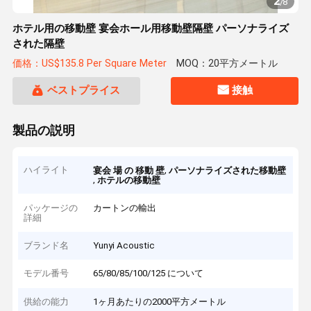
2
/
8
ホテル用の移動壁 宴会ホール用移動壁隔壁 パーソナライズ
された隔壁
価格：US$135.8 Per Square Meter
MOQ：20平方メートル
ベストプライス
接触
製品の説明
ハイライト
,
宴会 場 の 移動 壁
パーソナライズされた移動壁
,
ホテルの移動壁
パッケージの
カートンの輸出
詳細
ブランド名
Yunyi Acoustic
モデル番号
65/80/85/100/125 について
供給の能力
1ヶ月あたりの2000平方メートル