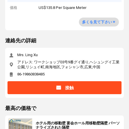
価格
US$135.8 Per Square Meter
多くを見て下さい
連絡先の詳細
Mrs. Ling Xu
アドレス: ワークショップ03号9番グイ通り,ヘシュングイ工業
公園,リシュイ町,南海地区,フォシャン市,広東,中国
86-19860838485
接触
最高の価格で
ホテル用の移動壁 宴会ホール用移動壁隔壁 パーソ
ナライズされた隔壁