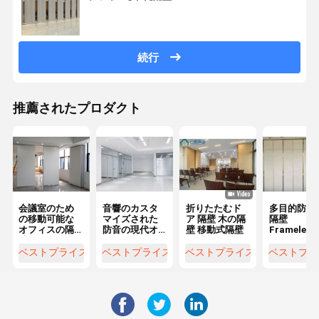
続行
推薦されたプロダクト
会議室のため
音響のカスタ
折りたたむド
多目的防音
の移動可能な
マイズされた
ア 隔壁 木の隔
隔壁
オフィスの隔
防音の現代オ
壁 移動式隔壁
Frameles
壁アルミニウ
フィス ガラス
ルミニウム 
ム フレームの
の隔壁
レームのオ
ベストプライス
ベストプライス
ベストプライス
ベストプラ
ドア
ィスの壁