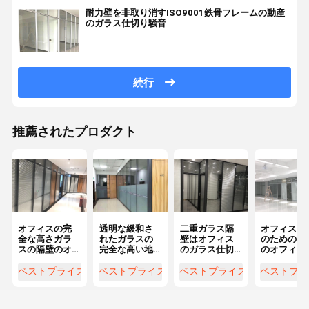
耐力壁を非取り消すISO9001鉄骨フレームの動産
のガラス仕切り騒音
続行
推薦されたプロダクト
オフィスの完
透明な緩和さ
二重ガラス隔
オフィス ビ
全な高さガラ
れたガラスの
壁はオフィス
のための良
スの隔壁のオ
完全な高い地
のガラス仕切
のオフィス 
フィスのブラ
位の仕切りの
り設計のため
ラスの隔壁
インドが付い
Framelessガ
のガラスを和
一ガラス
ベストプライス
ベストプライス
ベストプライス
ベストプラ
ている固定隔
ラス仕切り
らげた
壁