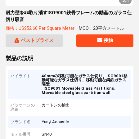
2
/
3
耐力壁を非取り消すISO9001鉄骨フレームの動産のガラス仕
切り騒音
価格：US$52.60 Per Square Meter
MOQ：20平方メートル
ベストプライス
接触
製品の説明
ハイライト
40mmの移動可能なガラス仕切り、ISO9001移
動可能なガラス仕切り、移動可能な鋼鉄ガラス
隔壁
,
,
ISO9001 Moveable Glass Partitions
Moveable steel glass partition wall
パッケージの
カートンの輸出
詳細
ブランド名
Yunyi Acoustic
モデル番号
SN40