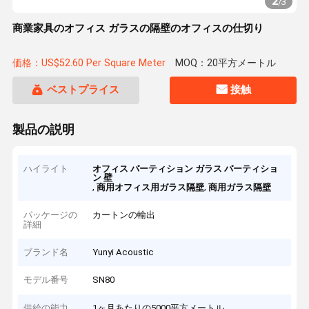
2
/
3
商業家具のオフィス ガラスの隔壁のオフィスの仕切り
価格：US$52.60 Per Square Meter
MOQ：20平方メートル
ベストプライス
接触
製品の説明
ハイライト
オフィス パーティション ガラス パーティショ
ン 壁
,
,
商用オフィス用ガラス隔壁
商用ガラス隔壁
パッケージの
カートンの輸出
詳細
ブランド名
Yunyi Acoustic
モデル番号
SN80
供給の能力
1ヶ月あたりの5000平方メートル