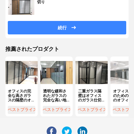
切り
続行
推薦されたプロダクト
オフィスの完
透明な緩和さ
二重ガラス隔
オフィス ビ
全な高さガラ
れたガラスの
壁はオフィス
のための良
スの隔壁のオ
完全な高い地
のガラス仕切
のオフィス 
フィスのブラ
位の仕切りの
り設計のため
ラスの隔壁
インドが付い
Framelessガ
のガラスを和
一ガラス
ベストプライス
ベストプライス
ベストプライス
ベストプラ
ている固定隔
ラス仕切り
らげた
壁