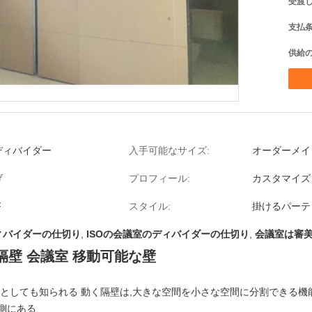
受渡し
支払条
供給の
ディバイダー
入手可能なサイズ:
オーダーメイ
げ
プロフィール:
カスタマイズ
F
スタイル:
掛けるパーテ
ィバイダーの仕切り
,
ISOの会議室のディバイダーの仕切り
,
会議室は審
隔壁 会議室 移動可能な壁
壁としても知られる 動く隔壁は,大きな空間を小さな空間に分割できる
側にある