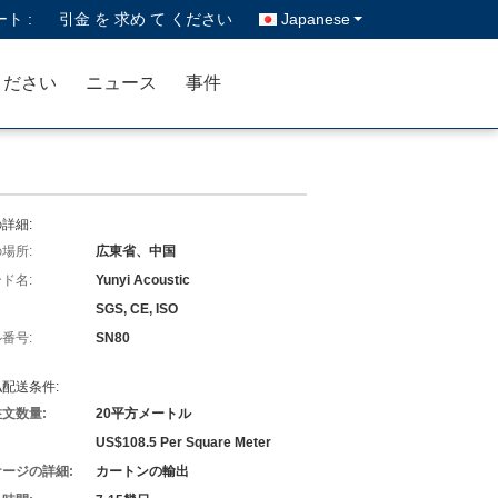
ト :
引金 を 求め て ください
Japanese
ください
ニュース
事件
詳細:
場所:
広東省、中国
ド名:
Yunyi Acoustic
SGS, CE, ISO
番号:
SN80
配送条件:
文数量:
20平方メートル
US$108.5 Per Square Meter
ージの詳細:
カートンの輸出