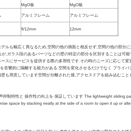
MgO板
MgO板
ム
アルミフレーム
アルミフレーム
9/12mm
12mm
モデルも幅広く異なるため,空間の他の側面と相反せず,空間の他の部分に
が,ガラス段のあるパーツなどの壁の特定の部分を区別することは可能
ペースにサービスを提供する際の多用性です.その時のニーズに応じて変
を音響的に隔離する能力がある.空間を変化させるだけでなく プライバ
隔壁も用意しています空間が分離された後,アクセスドアを組み込むこと
性の向上を 保証しています The lightweight sliding panels have
mise space by stacking neatly at the side of a room to open it up or alter