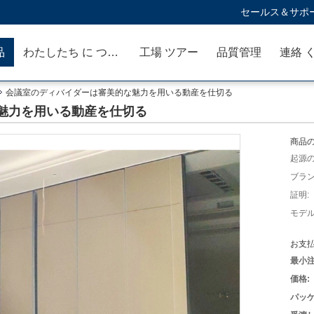
セールス＆サポー
品
わたしたち に つい て
工場 ツアー
品質管理
連絡 
会議室のディバイダーは審美的な魅力を用いる動産を仕切る
魅力を用いる動産を仕切る
商品の
起源の
ブラン
証明:
モデル
お支払
最小注
価格:
パッケ