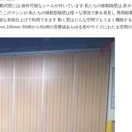
ている移動式壁には,操作可能なシールが付いています.私たちの移動隔壁は,
,このマシンが,私たちの移動型隔壁は様々な環境で家を発見し 商用顧
能な表面仕上げで利用できます 動く壁はどんな空間でもうまく機能する
0mm,100mm 30dBから55dBの音響値あらゆる形やサイズにわたる