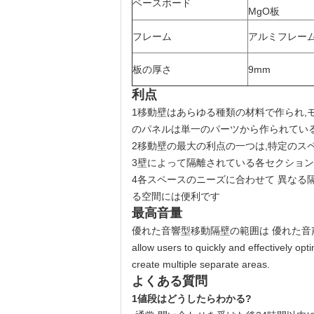
ベースボード
MgO板
フレーム
アルミフレー
板の厚さ
9mm
利点
1移動壁はあらゆる種類の材料で作られ,
のパネルは単一のパーツから作られている
2移動壁の最大の利点の一つは,特定のス
3壁によって隔離されている各セクション
4各スペースのニーズに合わせて 異なる
る空間には便利です
最高音量
優れた音響型移動隔壁の範囲は 優れた音声抑制特性と 操作
allow users to quickly and effectively opti
create multiple separate areas.
よくある質問
1値段はどうしたらわかる?