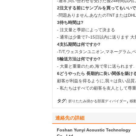
-通常,問い合わせを受けた後24時間以内
2注文する前にサンプルを買ってもいいで
-問題ありません,あなたのTNTまたはD
3待ち時間は?
- 注文量と季節によって決まる
- 通常は少量で7~15日以内に送ります 
4支払期間は何ですか?
-T/T,ウェスタンユニオン,マネーグラム,
5輸送方法は何ですか?
- 大量と重量のため,海で常に送られます.
6どうやったら 長期的に良い関係を築け
顧客が利益を得るように,我々は良い品質
- 私たちはすべての顧客を友人として尊
,
タグ:
折りたたみ掛かる部屋ディバイダー
移
連絡先の詳細
Foshan Yunyi Acoustic Technology
Co., Ltd.