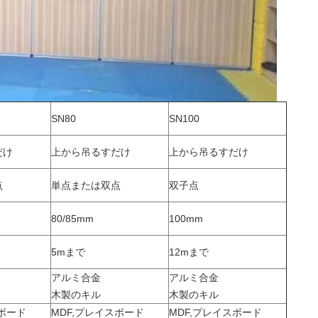
SN80
SN100
だけ
上から吊るすだけ
上から吊るすだけ
点
単点または双点
双子点
80/85mm
100mm
5mまで
12mまで
アルミ合金
アルミ合金
木製のキル
木製のキル
スボード
MDF,プレイスボード
MDF,プレイスボード