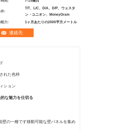
時間:
7-15幾日
T/T、L/C、D/A、D/P、ウェスタ
件:
ン・ユニオン、MoneyGram
能力:
1ヶ月あたりの2000平方メートル
連絡先
ド
された色枠
ィション
美的な魅力を仕切る
機能壁の一種です移動可能な壁パネルを集め