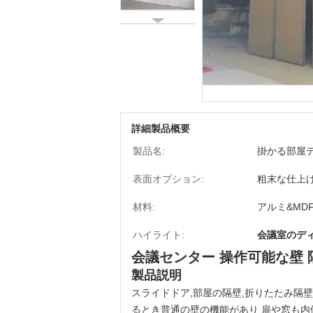
詳細製品概要
製品名:
掛かる部屋
表面オプション:
粗末な仕上
材料:
アルミ&MD
ハイライト:
会議室のデ
会議センター 操作可能な壁 
製品説明
スライドドア,部屋の隔壁,折りたたみ隔
るとき普通の壁の機能があり 扉や窓も内