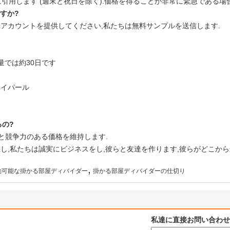
に引用します (週末と祝日を除く).価格を得ることが非常に緊急である場
すか?
HLアカウントを提供してください,私たちは無料サンプルを送信します.
大量では約30日です
ペイパール
るの?
と競争力のある価格を維持します.
重し,私たちは誠実にビジネスをし,彼らと友達を作ります,彼らがどこから
,
動可能な掛かる部屋ディバイダー
掛かる部屋ディバイダーの仕切り
私達に直接お問い合わせ