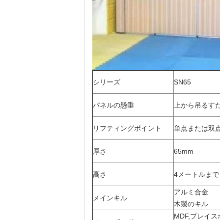
シリーズ
SN65
パネルの懸垂
上から吊るす
リフティングポイント
単点または双
厚さ
65mm
高さ
4メートルまで
アルミ合金
メインキル
木製のキル
MDF,プレイ