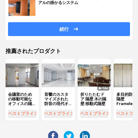
アルの掛かるシステム
続行
推薦されたプロダクト
会議室のため
音響のカスタ
折りたたむド
多目的防音
の移動可能な
マイズされた
ア 隔壁 木の隔
隔壁
オフィスの隔
防音の現代オ
壁 移動式隔壁
Frameles
壁アルミニウ
フィス ガラス
ルミニウム 
ム フレームの
の隔壁
レームのオ
ベストプライス
ベストプライス
ベストプライス
ベストプラ
ドア
ィスの壁