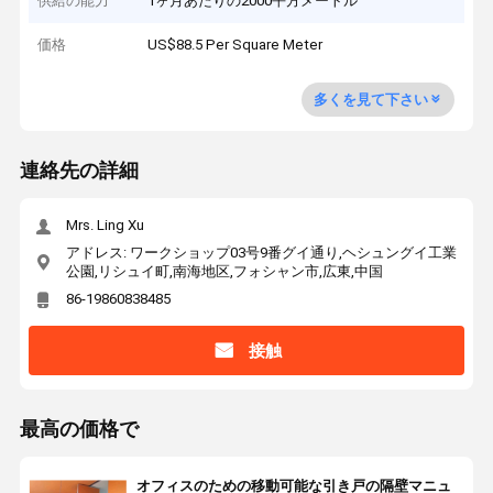
供給の能力
1ヶ月あたりの2000平方メートル
価格
US$88.5 Per Square Meter
多くを見て下さい
連絡先の詳細
Mrs. Ling Xu
アドレス: ワークショップ03号9番グイ通り,ヘシュングイ工業
公園,リシュイ町,南海地区,フォシャン市,広東,中国
86-19860838485
接触
最高の価格で
オフィスのための移動可能な引き戸の隔壁マニュ