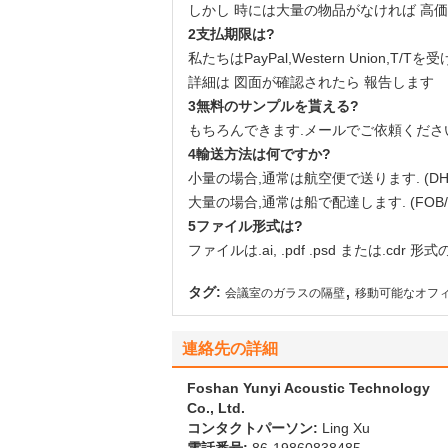
しかし 時には大量の物品がなければ 高
2支払期限は?
私たちはPayPal,Western Union,T/T
詳細は 図面が確認されたら 報告します
3無料のサンプルを貰える?
もちろんできます.メールでご依頼くださ
4輸送方法は何ですか?
小量の場合,通常は航空便で送ります. (DHL/U
大量の場合,通常は船で配達します. (FOB/C
5ファイル形式は?
ファイルは.ai, .pdf .psd または.cd
,
タグ:
会議室のガラスの隔壁
移動可能なオフ
連絡先の詳細
Foshan Yunyi Acoustic Technology
Co., Ltd.
コンタクトパーソン:
Ling Xu