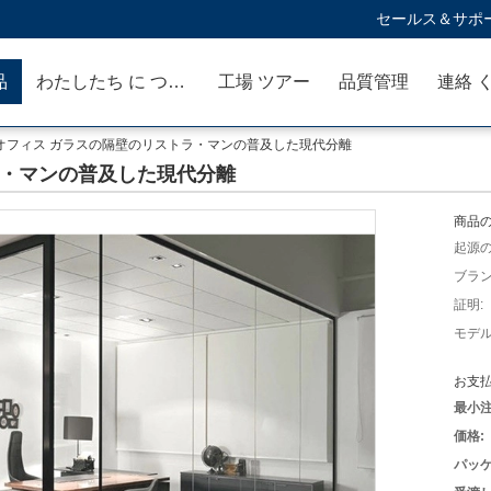
セールス＆サポー
品
わたしたち に つい て
工場 ツアー
品質管理
連絡 
オフィス ガラスの隔壁のリストラ・マンの普及した現代分離
ラ・マンの普及した現代分離
商品の
起源の
ブラン
証明:
モデル
お支払
最小注
価格:
パッケ