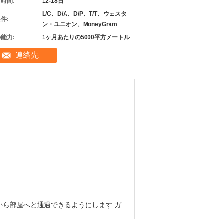
時間:
12-18日
L/C、D/A、D/P、T/T、ウェスタ
件:
ン・ユニオン、MoneyGram
能力:
1ヶ月あたりの5000平方メートル
連絡先
から部屋へと通過できるようにします.ガ