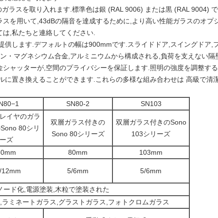
スを取り入れます.標準色は銀 (RAL 9006) または黒 (RAL 9004
化ガラスを用いて,43dBの隔音を達成するために,より高い性能ガラスのオ
は,私たちと連絡してください.
供します.デフォルトの幅は900mmです.スライドドア,スイングドア
タン・マグネシウム合金,アルミニウムから構成される,負荷を支えない隔壁
シャッターが,空間のプライバシーを保証します.照明の強度を調整する
ルに置き換えることができます.
これらの多様な組み合わせは 高級で清
N80−1
SN80-2
SN103
レイヤのガラ
双層ガラス付きの
双層ガラス付きのSono
ono 80シリ
Sono 80シリーズ
103シリーズ
ーズ
80mm
80mm
103mm
0/12mm
5/6mm
5/6mm
ノード化,電源塗装,木粒で塗装された
,ラミネートガラス,グラストガラス,フォトクロムガラス