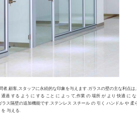
問者,顧客,スタッフに永続的な印象を与えます.ガラスの壁の主な利点は
 する よう に する こと に よっ て,作業 の 場所 が より 快適 に な
隔壁の追加機能です.ステンレス スチール の 引く ハンドル や 柔らか
 を 与える.