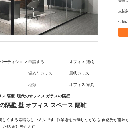
受渡し
支払条
供給の
パーティション
申請する:
オフィス 建物
温めたガラス:
層状ガラス
種類:
オフィス 家具
ラス 隔壁
,
現代のオフィス ガラスの隔壁
の隔壁 壁 オフィス スペース 隔離
を美しくする素晴らしい方法です. 作業場を分離しながらも,自然光が部屋
した感覚を与えます.