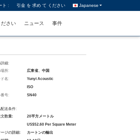
ト :
引金 を 求め て ください
Japanese
ください
ニュース
事件
詳細:
場所:
広東省、中国
ド名:
Yunyi Acoustic
ISO
番号:
SN40
配送条件:
文数量:
20平方メートル
US$52.60 Per Square Meter
ージの詳細:
カートンの輸出