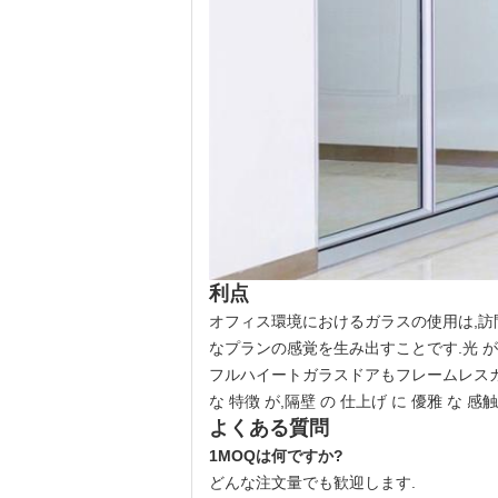
利点
オフィス環境におけるガラスの使用は,訪
なプランの感覚を生み出すことです.光 が 通過
フルハイートガラスドアもフレームレスガラス
な 特徴 が,隔壁 の 仕上げ に 優雅 な 感触
よくある質問
1MOQは何ですか?
どんな注文量でも歓迎します.