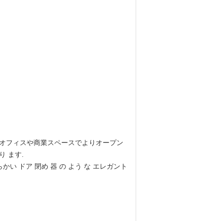
,オフィスや商業スペースでよりオープン
り ます.
い ドア 閉め 器 の よう な エレガント