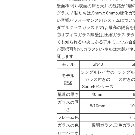
壁面枠 薄い表面の床と天井の線路が2層のガラ
グラス √ 私たちは,5mmと8mmの硬
い音響パフォーマンスのシステムについて
ダブルグラスガラスドアは,最高の隔音を提
②
オフィスガラス隔壁は,圧縮ガラス,チ
ても知られる中央にあるアルミニウム合金
が選択可能で,ガラスのパネルは木製パネ
証します
モデル
SN40
S
シングルレイヤの
シングル
モデル
ガラス付きの
ス付きのS
記述
Sono40シリーズ
構造の厚さ
40mm
ガラスの厚
8/10mm
1
さ
フレーム色
ア
ガラスの色
透明ガラス,染色ガラス
ローバーオ