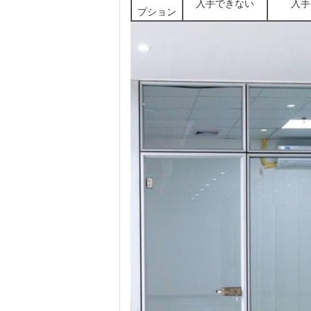
入手できない
入手
プション