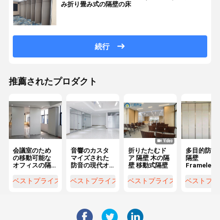
み折り畳み式の隔壁の床
続行
推薦されたプロダクト
会議室のため
音響のカスタ
折りたたむド
多目的防音
の移動可能な
マイズされた
ア 隔壁 木の隔
隔壁
オフィスの隔
防音の現代オ
壁 移動式隔壁
Frameles
壁アルミニウ
フィス ガラス
ルミニウム 
ム フレームの
の隔壁
レームのオ
ベストプライス
ベストプライス
ベストプライス
ベストプラ
ドア
ィスの壁