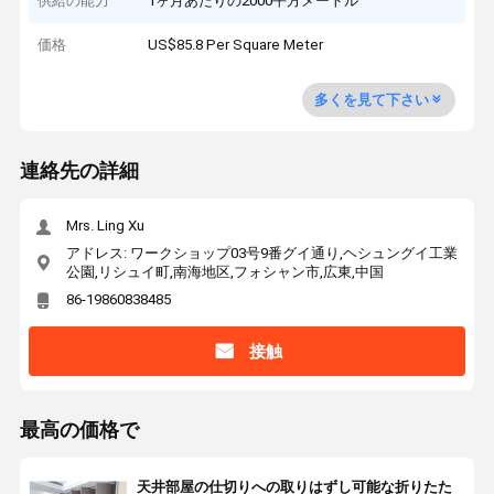
供給の能力
1ヶ月あたりの2000平方メートル
価格
US$85.8 Per Square Meter
多くを見て下さい
連絡先の詳細
Mrs. Ling Xu
アドレス: ワークショップ03号9番グイ通り,ヘシュングイ工業
公園,リシュイ町,南海地区,フォシャン市,広東,中国
86-19860838485
接触
最高の価格で
天井部屋の仕切りへの取りはずし可能な折りたた