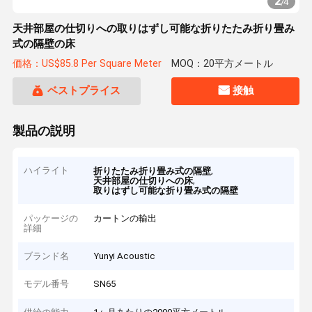
2
/
4
天井部屋の仕切りへの取りはずし可能な折りたたみ折り畳み
式の隔壁の床
価格：US$85.8 Per Square Meter
MOQ：20平方メートル
ベストプライス
接触
製品の説明
ハイライト
,
折りたたみ折り畳み式の隔壁
,
天井部屋の仕切りへの床
取りはずし可能な折り畳み式の隔壁
パッケージの
カートンの輸出
詳細
ブランド名
Yunyi Acoustic
モデル番号
SN65