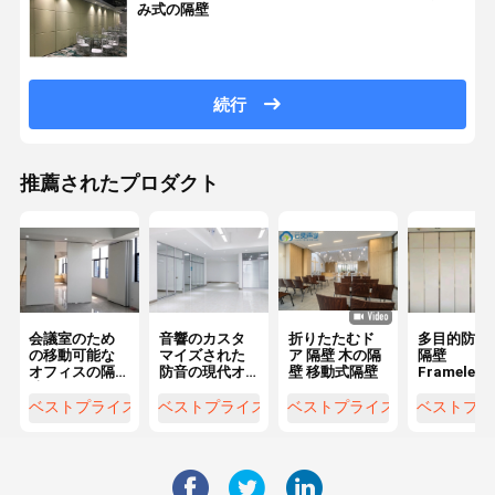
み式の隔壁
続行
推薦されたプロダクト
会議室のため
音響のカスタ
折りたたむド
多目的防音
の移動可能な
マイズされた
ア 隔壁 木の隔
隔壁
オフィスの隔
防音の現代オ
壁 移動式隔壁
Frameles
壁アルミニウ
フィス ガラス
ルミニウム 
ム フレームの
の隔壁
レームのオ
ベストプライス
ベストプライス
ベストプライス
ベストプラ
ドア
ィスの壁