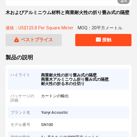
2
/
4
木およびアルミニウム材料と商業耐火性の折り畳み式の隔壁
価格：US$125.8 Per Square Meter
MOQ：20平方メートル
ベストプライス
接触
製品の説明
ハイライト
,
商業耐火性の折り畳み式の隔壁
,
商業木アルミニウム折り畳み式の隔壁
耐火性の折る木の仕切り
パッケージの
カートンの輸出
詳細
ブランド名
Yunyi Acoustic
モデル番号
SN100