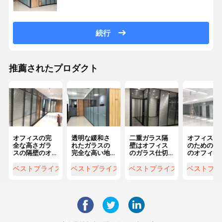
続行
推薦されたプロダクト
オフィスの完
透明な緩和さ
二重ガラス隔
オフィス ビ
全な高さガラ
れたガラスの
壁はオフィス
のための良
スの隔壁のオ
完全な高い地
のガラス仕切
のオフィス 
フィスのブラ
位の仕切りの
り設計のため
ラスの隔壁
インドが付い
Framelessガ
のガラスを和
一ガラス
ベストプライス
ベストプライス
ベストプライス
ベストプラ
ている固定隔
ラス仕切り
らげた
壁