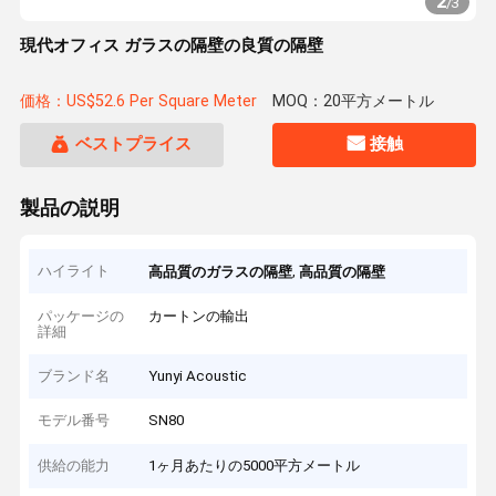
2
/
3
現代オフィス ガラスの隔壁の良質の隔壁
価格：US$52.6 Per Square Meter
MOQ：20平方メートル
ベストプライス
接触
製品の説明
ハイライト
,
高品質のガラスの隔壁
高品質の隔壁
パッケージの
カートンの輸出
詳細
ブランド名
Yunyi Acoustic
モデル番号
SN80
供給の能力
1ヶ月あたりの5000平方メートル