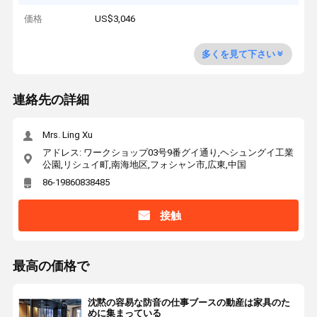
価格
US$3,046
多くを見て下さい
連絡先の詳細
Mrs. Ling Xu
アドレス: ワークショップ03号9番グイ通り,ヘシュングイ工業
公園,リシュイ町,南海地区,フォシャン市,広東,中国
86-19860838485
接触
最高の価格で
沈黙の容易な防音の仕事ブースの動産は家具のた
めに集まっている