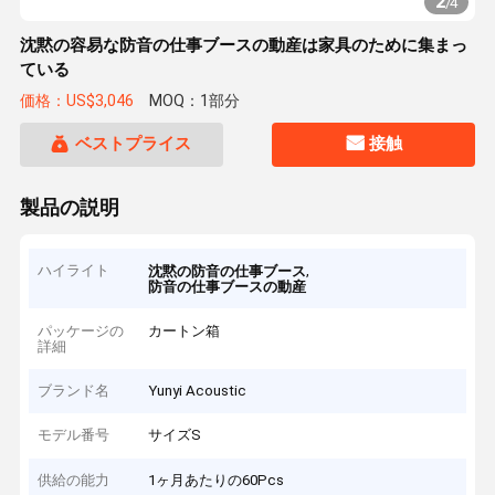
2
/
4
沈黙の容易な防音の仕事ブースの動産は家具のために集まっ
ている
価格：US$3,046
MOQ：1部分
ベストプライス
接触
製品の説明
ハイライト
,
沈黙の防音の仕事ブース
防音の仕事ブースの動産
パッケージの
カートン箱
詳細
ブランド名
Yunyi Acoustic
モデル番号
サイズS
供給の能力
1ヶ月あたりの60Pcs