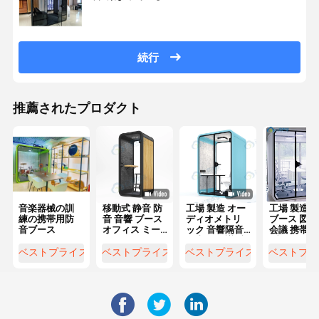
続行
推薦されたプロダクト
音楽器械の訓
移動式 静音 防
工場 製造 オー
工場 製造 
練の携帯用防
音 音響 ブース
ディオメトリ
ブース 図書
音ブース
オフィス ミー
ック 音響隔音
会議 携帯電
ティング オフ
図書館 会議 携
ブース 販売
ィス ポッド 隔
帯電話 販売
ベストプライス
ベストプライス
ベストプライス
ベストプラ
音 ラウンジ ス
ペース 単一の
電話ブース