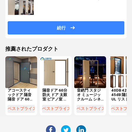
続行
推薦されたプロダクト
アコースティ
隔音ドア 60分
音絶門 スタジ
40DB 42dB
ックドア 隔音
防火 ドア 太鼓
オ ミュージッ
45dB 隔音
隔音 ドア 60分
室 ピアノ室 勉
クルーム シネ
UL リスト/
耐火 単一のド
強室 隔音
マ マスタール
ホテルの宴
アのドラムル
ーム アコース
のために承
ベストプライス
ベストプライス
ベストプライス
ベストプラ
ーム ピアノ室
ティック ソリ
勉強室
ューション